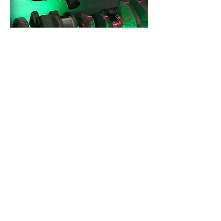
Dziesiątki wykonanych aplikacji -
dedykowanych branży motoryzacyjnej -
oraz stale rozwijająca się baza
zadowolonych Klientów są naszym
gwarantem jakości.
Powrót