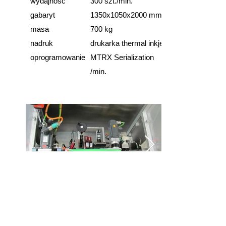
wydajność
300 szt./min.
gabaryt
1350x1050x2000 mm
masa
700 kg
nadruk
drukarka thermal inkjet
oprogramowanie
MTRX Serialization
​/min.